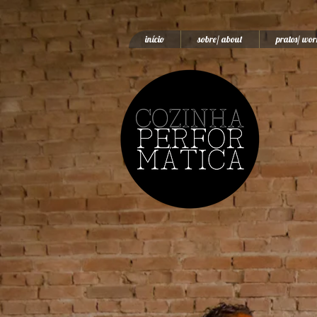
início
sobre/ about
pratos/ wor