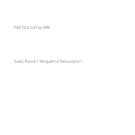
POETICA GAY by MM
Suely Rolnik (“Ninguém é Deleuziano”)
Arquivos
março de 2023
(2)
2 posts
novembro de 2020
(3)
3 posts
março de 2016
(32)
32 posts
fevereiro de 2016
(4)
4 posts